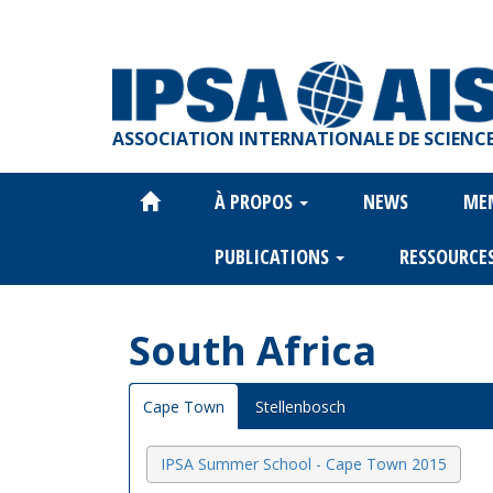
Aller
au
contenu
principal
ASSOCIATION INTERNATIONALE DE SCIENCE
À PROPOS
NEWS
ME
Main
navigation
PUBLICATIONS
RESSOURCE
South Africa
Cape Town
Stellenbosch
IPSA Summer School - Cape Town 2015