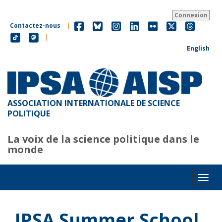
Aller
au
Connexion
contenu
Contactez-nous
|
principal
|
English
ASSOCIATION INTERNATIONALE DE SCIENCE
POLITIQUE
La voix de la science politique dans le
monde
Toggl
IPSA Summer School