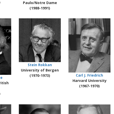
)
Paulo/Notre Dame
(1988-1991)
Stein Rokkan
University of Bergen
Carl J. Friedrich
(1970-1973)
ce
Harvard University
itish
(1967-1970)
)