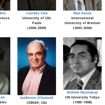
lino
Lourdes Sola
Max Kaase
orence
University of São
International
)
Paulo
University of Bremen
(2006-2009)
(2003-2006)
Kinhide Mushakoji
UN University Tokyo
man
Guillermo O’Donnell
(1985-1988)
eles
CEBRAP, São