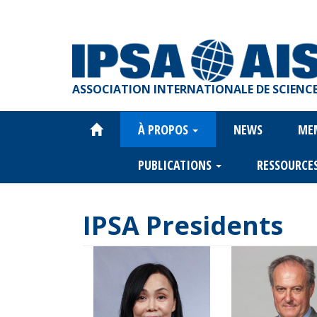
Aller
au
contenu
principal
ASSOCIATION INTERNATIONALE DE SCIENCE
À PROPOS
NEWS
ME
Main
navigation
PUBLICATIONS
RESSOURCE
IPSA Presidents