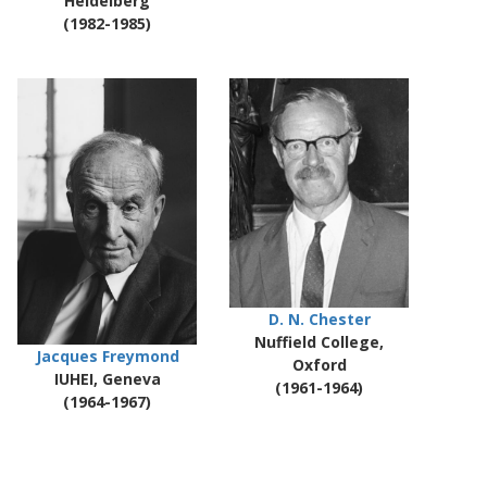
Heidelberg
(1982-1985)
D. N. Chester
Nuffield College,
Jacques Freymond
Oxford
IUHEI, Geneva
(1961-1964)
(1964-1967)