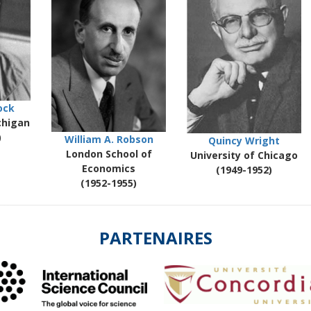
ock
chigan
)
William A. Robson
Quincy Wright
London School of
University of Chicago
Economics
(1949-1952)
(1952-1955)
PARTENAIRES