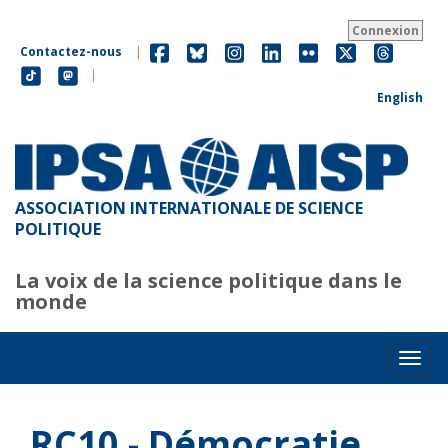
Aller
au
Connexion
contenu
Contactez-nous
|
principal
|
English
ASSOCIATION INTERNATIONALE DE SCIENCE
POLITIQUE
La voix de la science politique dans le
monde
Toggl
RC10 - Démocratie