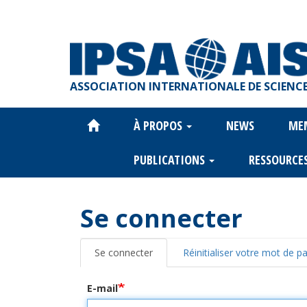
Aller
au
contenu
principal
ASSOCIATION INTERNATIONALE DE SCIENCE
À PROPOS
NEWS
ME
Main
navigation
PUBLICATIONS
RESSOURCE
Se connecter
Se connecter
Réinitialiser votre mot de p
Onglets
principaux
E-mail