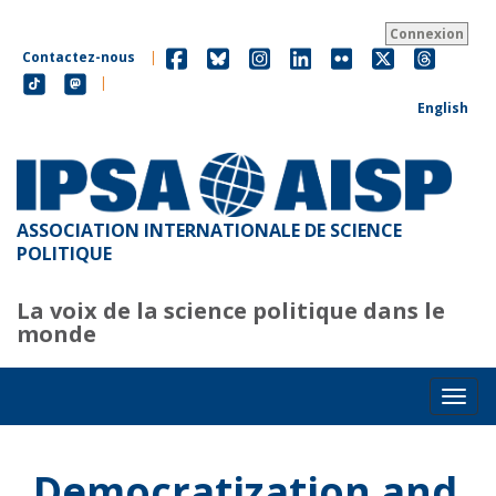
Aller
au
Connexion
contenu
Contactez-nous
|
principal
|
English
ASSOCIATION INTERNATIONALE DE SCIENCE
POLITIQUE
La voix de la science politique dans le
monde
Toggl
Democratization and