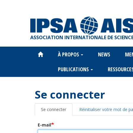
Aller
au
contenu
principal
ASSOCIATION INTERNATIONALE DE SCIENCE
À PROPOS
NEWS
ME
Main
navigation
PUBLICATIONS
RESSOURCE
Se connecter
Se connecter
Réinitialiser votre mot de p
Onglets
principaux
E-mail